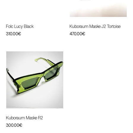
Folc Lucy Black
Kuboraum Maske J2 Tortoise
310.00
€
470.00
€
Kuboraum Maske R2
300.00
€