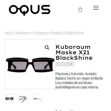
Inicio
/
Kuboraum
/ Kuboraum Maske X21 BlackShine
Kuboraum
Maske X21
BlackShine
300.00
€
Preciosa y futurista. Acetato
italiano hecho en negro brillante.
Los cristales de sol llevan
antirreflejante en cara interna.