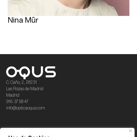
Nina Mûr
C. Caño, 2, 28231
Las Rozas de Madrid
Madrid
916 37 58 47​
info@opticaoqus.com
Colecciones
Servicios