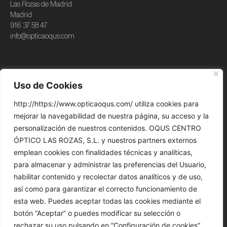
Las Rozas de Madrid
Madrid
916 37 58 47​
info@opticaoqus.com
Colecciones
Servicios
Uso de Cookies
Theo
Salud ocular
http://https://www.opticaoqus.com/ utiliza cookies para
Kuboraum
Contactología
mejorar la navegabilidad de nuestra página, su acceso y la
Moscot
Visión Infantil
personalización de nuestros contenidos. OQUS CENTRO
ÓPTICO LAS ROZAS, S.L. y nuestros partners externos
Nina Mûr
emplean cookies con finalidades técnicas y analíticas,
. . .
para almacenar y administrar las preferencias del Usuario,
habilitar contenido y recolectar datos analíticos y de uso,
Información
Términos y condiciones
así como para garantizar el correcto funcionamiento de
Aviso legal
esta web. Puedes aceptar todas las cookies mediante el
Sobre nosotros
botón “Aceptar” o puedes modificar su selección o
Política de cookies
Contacto
rechazar su uso pulsando en “Configuración de cookies”.