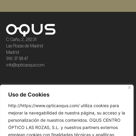
C. Caño, 2, 28231
Las Rozas de Madrid
Madrid
916 37 58 47​
info@opticaoqus.com
Colecciones
Servicios
Uso de Cookies
Theo
Salud ocular
http://https://www.opticaoqus.com/ utiliza cookies para
Kuboraum
Contactología
mejorar la navegabilidad de nuestra página, su acceso y la
Moscot
Visión Infantil
personalización de nuestros contenidos. OQUS CENTRO
ÓPTICO LAS ROZAS, S.L. y nuestros partners externos
Nina Mûr
emplean cookies con finalidades técnicas y analíticas,