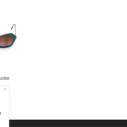
quoise
a