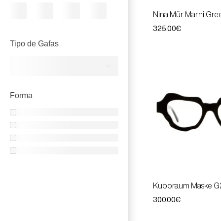
Nina Mûr Marni Gre
325.00
€
Tipo de Gafas
Forma
Kuboraum Maske G2
300.00
€