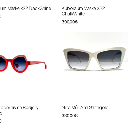
um Maske x22 BlackShine
Kuboraum Maske X22
ChalkWhite
€
390.00
€
odernisme Redjelly
Nina Mûr Ana Satingold
ed
380.00
€
€