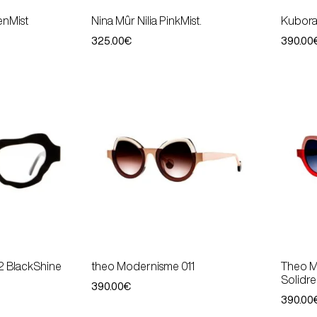
enMist
Nina Mûr Nilia PinkMist.
Kubora
325.00
€
390.00
 BlackShine
theo Modernisme 011
Theo M
Solidr
390.00
€
390.00