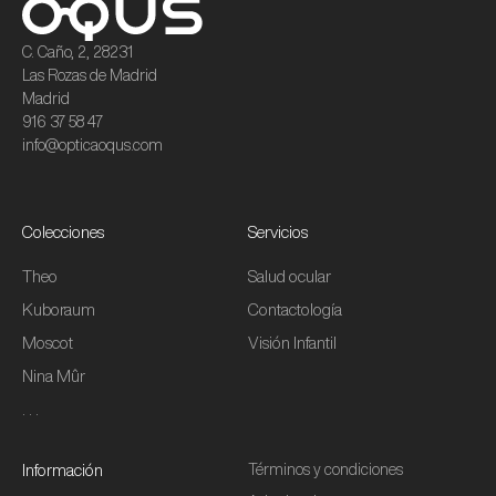
C. Caño, 2, 28231
Las Rozas de Madrid
Madrid
916 37 58 47​
info@opticaoqus.com
Colecciones
Servicios
Theo
Salud ocular
Kuboraum
Contactología
Moscot
Visión Infantil
Nina Mûr
. . .
Información
Términos y condiciones