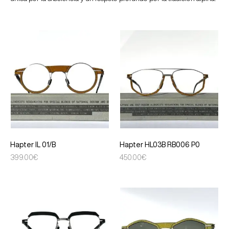
Hapter IL 01/B
Hapter HL03B RB006 P0
399.00
€
450.00
€