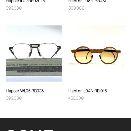
Hapter IL02 RB020 P0
Hapter IL08/L RB031
399.00
€
399.00
€
Hapter WL05 RB023
Hapter IL04N RB 016
399.00
€
450.00
€