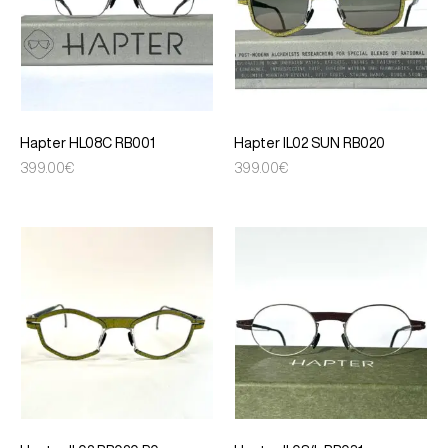
Hapter HL08C RB001
Hapter IL02 SUN RB020
399.00
€
399.00
€